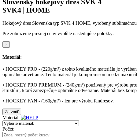
Slovenský hokejový dres SVK 4
SVK4 | HOME
Hokejový dres Slovenska typ SVK 4 HOME, vyrobený sublimačn
Pre zobrazenie presnej ceny vyplňte nasledujúce položky:
×
Materiál:
• HOCKEY PRO - (220g/m²) z tohto kvalitného materiálu je vyrábaná
optimálne odvetranie. Tento materiál je kompromisom medzi maxim
• HOCKEY PRO PREMIUM - (240g/m²) používaný pre výrobu profesio
štruktúru, ktorá zabezpečuje optimálne odvetranie. Materiál bez kom
• HOCKEY FAN - (160g/m²) - len pre výrobu fandresov.
Zatvoriť
Materiál:
Počet: