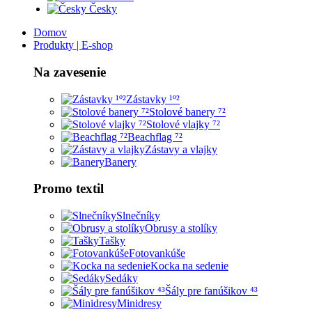
Česky
Domov
Produkty | E-shop
Na zavesenie
Zástavky ¹º²
Stolové banery ⁷²
Stolové vlajky ⁷²
Beachflag ⁷²
Zástavy a vlajky
Banery
Promo textil
Slnečníky
Obrusy a stolíky
Tašky
Fotovankúše
Kocka na sedenie
Sedáky
Šály pre fanúšikov ⁴³
Minidresy