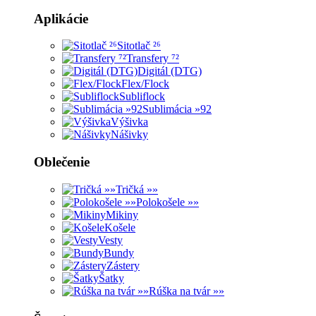
Aplikácie
Sitotlač ²⁶
Transfery ⁷²
Digitál (DTG)
Flex/Flock
Subliflock
Sublimácia »92
Výšivka
Nášivky
Oblečenie
Tričká »»
Polokošele »»
Mikiny
Košele
Vesty
Bundy
Zástery
Šatky
Rúška na tvár »»