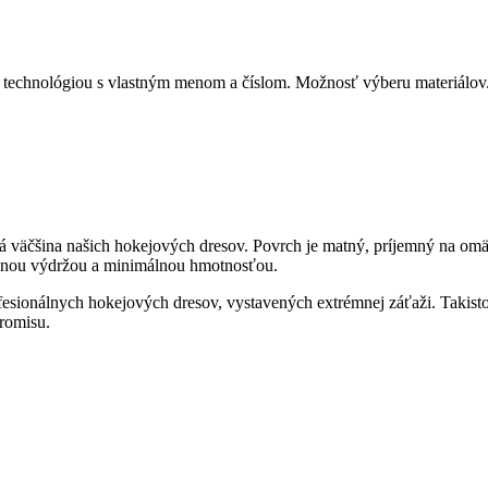
ou technológiou s vlastným menom a číslom. Možnosť výberu m
 väčšina našich hokejových dresov. Povrch je matný, príjemný na omä
álnou výdržou a minimálnou hmotnosťou.
nálnych hokejových dresov, vystavených extrémnej záťaži. Takisto 
promisu.