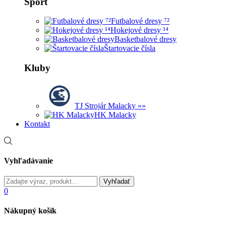
Šport
Futbalové dresy ⁷²
Hokejové dresy ¹⁴
Basketbalové dresy
Štartovacie čísla
Kluby
TJ Strojár Malacky »»
HK Malacky
Kontakt
Vyhľadávanie
0
Nákupný košík