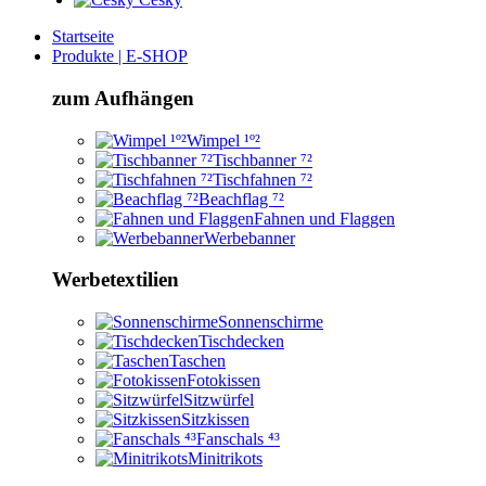
Startseite
Produkte | E-SHOP
zum Aufhängen
Wimpel ¹º²
Tischbanner ⁷²
Tischfahnen ⁷²
Beachflag ⁷²
Fahnen und Flaggen
Werbebanner
Werbetextilien
Sonnenschirme
Tischdecken
Taschen
Fotokissen
Sitzwürfel
Sitzkissen
Fanschals ⁴³
Minitrikots