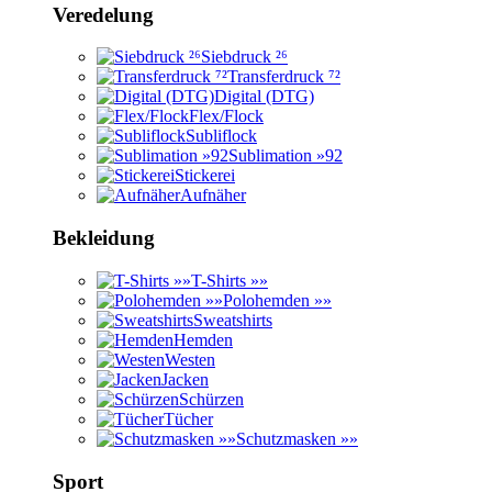
Veredelung
Siebdruck ²⁶
Transferdruck ⁷²
Digital (DTG)
Flex/Flock
Subliflock
Sublimation »92
Stickerei
Aufnäher
Bekleidung
T-Shirts »»
Polohemden »»
Sweatshirts
Hemden
Westen
Jacken
Schürzen
Tücher
Schutzmasken »»
Sport