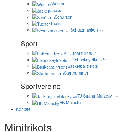
Westen
Jacken
Schürzen
Tücher
Schutzmasken »»
Sport
Fußballtrikots ⁷²
Eishockeytrikots ¹⁴
Basketballtrikots
Startnummern
Sportvereine
TJ Strojar Malacky »»
HK Malacky
Kontakt
Minitrikots