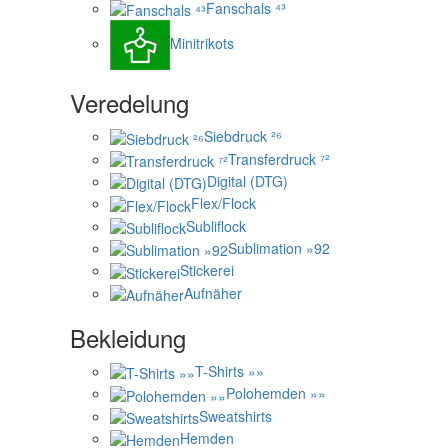
Fanschals ⁴³
Minitrikots
Veredelung
Siebdruck ²⁶
Transferdruck ⁷²
Digital (DTG)
Flex/Flock
Subliflock
Sublimation »92
Stickerei
Aufnäher
Bekleidung
T-Shirts »»
Polohemden »»
Sweatshirts
Hemden