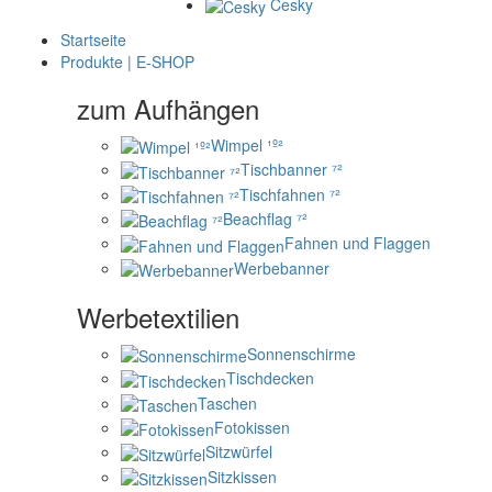
Česky
Startseite
Produkte | E-SHOP
zum Aufhängen
Wimpel ¹º²
Tischbanner ⁷²
Tischfahnen ⁷²
Beachflag ⁷²
Fahnen und Flaggen
Werbebanner
Werbetextilien
Sonnenschirme
Tischdecken
Taschen
Fotokissen
Sitzwürfel
Sitzkissen