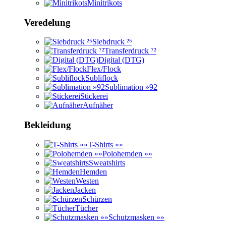
Minitrikots
Veredelung
Siebdruck ²⁶
Transferdruck ⁷²
Digital (DTG)
Flex/Flock
Subliflock
Sublimation »92
Stickerei
Aufnäher
Bekleidung
T-Shirts »»
Polohemden »»
Sweatshirts
Hemden
Westen
Jacken
Schürzen
Tücher
Schutzmasken »»