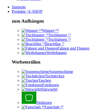
Startseite
Produkte | E-SHOP
zum Aufhängen
Wimpel ¹º²
Tischbanner ⁷²
Tischfahnen ⁷²
Beachflag ⁷²
Fahnen und Flaggen
Werbebanner
Werbetextilien
Sonnenschirme
Tischdecken
Taschen
Fotokissen
Sitzwürfel
Sitzkissen
Fanschals ⁴³