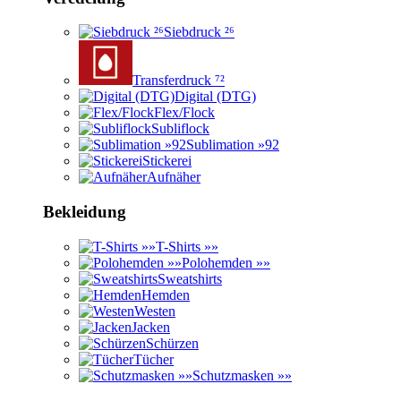
Siebdruck ²⁶
Transferdruck ⁷²
Digital (DTG)
Flex/Flock
Subliflock
Sublimation »92
Stickerei
Aufnäher
Bekleidung
T-Shirts »»
Polohemden »»
Sweatshirts
Hemden
Westen
Jacken
Schürzen
Tücher
Schutzmasken »»