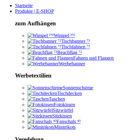
Startseite
Produkte | E-SHOP
zum Aufhängen
Wimpel ¹º²
Tischbanner ⁷²
Tischfahnen ⁷²
Beachflag ⁷²
Fahnen und Flaggen
Werbebanner
Werbetextilien
Sonnenschirme
Tischdecken
Taschen
Fotokissen
Sitzwürfel
Sitzkissen
Fanschals ⁴³
Minitrikots
Veredelung