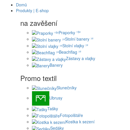
Domů
Produkty | E-shop
na zavěšení
Praporky ¹º²
Stolní banery ⁷²
Stolní vlajky ⁷²
Beachflag ⁷²
Zástavy a vlajky
Banery
Promo textil
Slunečníky
Ubrusy
Tašky
Fotopolštáře
Kostka k sezení
Sedáky