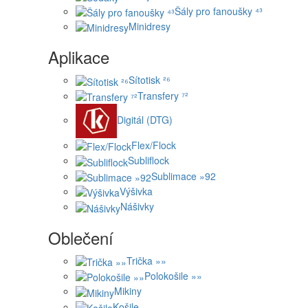
Šály pro fanoušky ⁴³
Minidresy
Aplikace
Sítotisk ²⁶
Transfery ⁷²
Digitál (DTG)
Flex/Flock
Subliflock
Sublimace »92
Výšivka
Nášivky
Oblečení
Trička »»
Polokošile »»
Mikiny
Košile