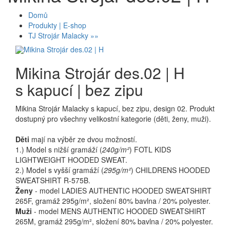
Domů
Produkty | E-shop
TJ Strojár Malacky »»
Mikina Strojár des.02 | H
s kapucí | bez zipu
Mikina Strojár Malacky s kapucí, bez zipu, design 02. Produkt
dostupný pro všechny velikostní kategorie (děti, ženy, muži).
Děti
mají na výběr ze dvou možností.
1.) Model s nižší gramáží (
240g/m²
) FOTL KIDS
LIGHTWEIGHT HOODED SWEAT.
2.) Model s vyšší gramáží (
295g/m²
) CHILDRENS HOODED
SWEATSHIRT R-575B.
Ženy
- model LADIES AUTHENTIC HOODED SWEATSHIRT
265F, gramáž 295g/m², složení 80% bavlna / 20% polyester.
Muži
- model MENS AUTHENTIC HOODED SWEATSHIRT
265M, gramáž 295g/m², složení 80% bavlna / 20% polyester.