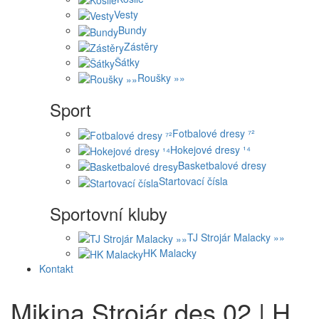
Vesty
Bundy
Zástěry
Šátky
Roušky »»
Sport
Fotbalové dresy ⁷²
Hokejové dresy ¹⁴
Basketbalové dresy
Startovací čísla
Sportovní kluby
TJ Strojár Malacky »»
HK Malacky
Kontakt
Mikina Strojár des.02 | H