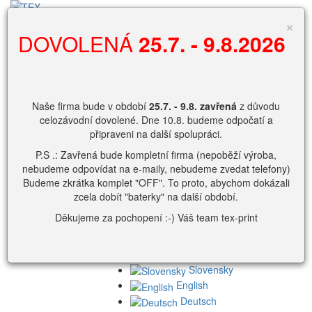
Vyhledávání
×
DOVOLENÁ
25.7. - 9.8.2026
0
Nákupní košík
Naše firma bude v období
25.7. - 9.8.
zavřená
z důvodu
Košík je prázdný
celozávodní dovolené. Dne 10.8. budeme odpočatí a
připraveni na další spolupráci.
Zobrazit košík.
P.S .: Zavřená bude kompletní firma (nepoběží výroba,
přihlašovací
nebudeme odpovídat na e-maily, nebudeme zvedat telefony)
jméno
Budeme zkrátka komplet "OFF". To proto, abychom dokázali
Heslo
zcela dobít "baterky" na další období.
Děkujeme za pochopení :-) Váš team tex-print
nebo
Slovensky
English
Deutsch