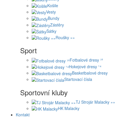
Košile
Vesty
Bundy
Zástěry
Šátky
Roušky »»
Sport
Fotbalové dresy ⁷²
Hokejové dresy ¹⁴
Basketbalové dresy
Startovací čísla
Sportovní kluby
TJ Strojár Malacky »»
HK Malacky
Kontakt