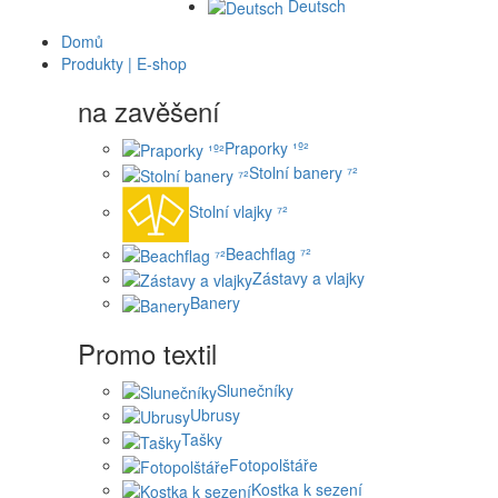
Deutsch
Domů
Produkty | E-shop
na zavěšení
Praporky ¹º²
Stolní banery ⁷²
Stolní vlajky ⁷²
Beachflag ⁷²
Zástavy a vlajky
Banery
Promo textil
Slunečníky
Ubrusy
Tašky
Fotopolštáře
Kostka k sezení