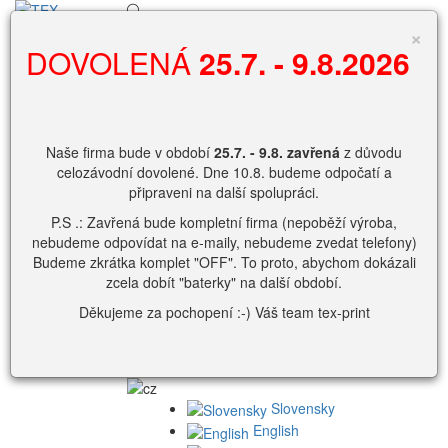
×
Vyhledávání
DOVOLENÁ
25.7. - 9.8.2026
0
Nákupní košík
Naše firma bude v období
25.7. - 9.8.
zavřená
z důvodu
celozávodní dovolené. Dne 10.8. budeme odpočatí a
Košík je prázdný
připraveni na další spolupráci.
Zobrazit košík.
P.S .: Zavřená bude kompletní firma (nepoběží výroba,
nebudeme odpovídat na e-maily, nebudeme zvedat telefony)
přihlašovací
Budeme zkrátka komplet "OFF". To proto, abychom dokázali
jméno
zcela dobít "baterky" na další období.
Heslo
Děkujeme za pochopení :-) Váš team tex-print
nebo
Slovensky
English