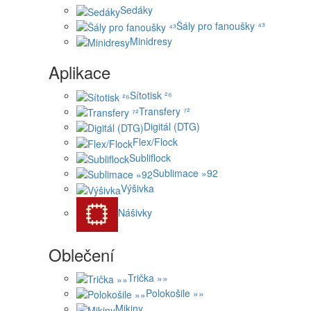
Sedáky
Šály pro fanoušky ⁴³
Minidresy
Aplikace
Sítotisk ²⁶
Transfery ⁷²
Digitál (DTG)
Flex/Flock
Subliflock
Sublimace »92
Výšivka
Nášivky
Oblečení
Trička »»
Polokošile »»
Mikiny