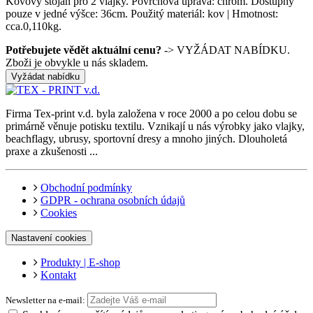
Kovový stojan pro 2 vlajky. Povrchová úprava: chrom. Dostupný
pouze v jedné výšce: 36cm. Použitý materiál: kov | Hmotnost:
cca.0,110kg.
Potřebujete vědět aktuální cenu?
-> VYŽÁDAT NABÍDKU.
Zboži je obvykle u nás skladem.
Vyžádat nabídku
Firma Tex-print v.d. byla založena v roce 2000 a po celou dobu se
primárně věnuje potisku textilu. Vznikají u nás výrobky jako vlajky,
beachflagy, ubrusy, sportovní dresy a mnoho jiných. Dlouholetá
praxe a zkušenosti ...
Obchodní podmínky
GDPR - ochrana osobních údajů
Cookies
Nastavení cookies
Produkty | E-shop
Kontakt
Newsletter na e-mail: