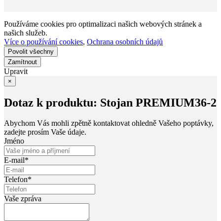
Používáme cookies pro optimalizaci našich webových stránek a
našich služeb.
Více o používání cookies
,
Ochrana osobních údajů
Upravit
×
Dotaz k produktu: Stojan PREMIUM36-2
Abychom Vás mohli zpětně kontaktovat ohledně Vašeho poptávky,
zadejte prosím Vaše údaje.
Jméno
E-mail*
Telefon*
Vaše zpráva