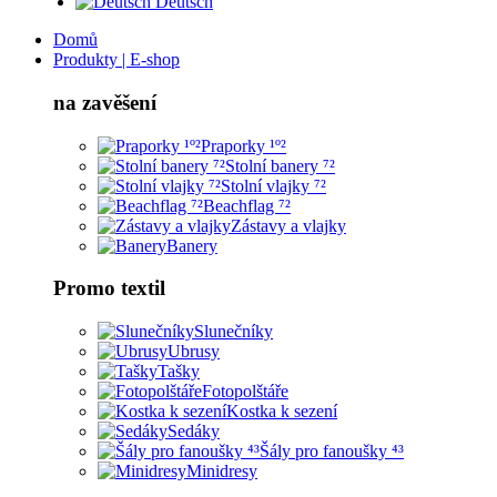
Deutsch
Domů
Produkty | E-shop
na zavěšení
Praporky ¹º²
Stolní banery ⁷²
Stolní vlajky ⁷²
Beachflag ⁷²
Zástavy a vlajky
Banery
Promo textil
Slunečníky
Ubrusy
Tašky
Fotopolštáře
Kostka k sezení
Sedáky
Šály pro fanoušky ⁴³
Minidresy