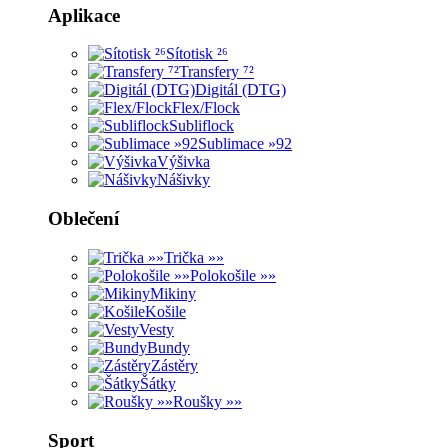
Aplikace
Sítotisk ²⁶
Transfery ⁷²
Digitál (DTG)
Flex/Flock
Subliflock
Sublimace »92
Výšivka
Nášivky
Oblečení
Trička »»
Polokošile »»
Mikiny
Košile
Vesty
Bundy
Zástěry
Šátky
Roušky »»
Sport