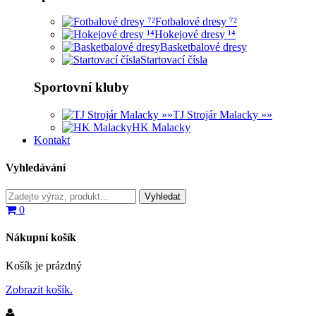
Fotbalové dresy ⁷²
Hokejové dresy ¹⁴
Basketbalové dresy
Startovací čísla
Sportovní kluby
TJ Strojár Malacky »»
HK Malacky
Kontakt
Vyhledávání
0
Nákupní košík
Košík je prázdný
Zobrazit košík.