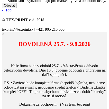
Souhlasím s využítím údajů pro marketingové a obchodní účely.
Top
© TEX-PRINT v. d. 2018
texprint@texprint.sk | +421 905 215 000
×
DOVOLENÁ
25.7. - 9.8.2026
Naše firma bude v období
25.7. - 9.8.
zavřená
z důvodu
celozávodní dovolené. Dne 10.8. budeme odpočatí a připraveni na
další spolupráci.
P.S .: Zavřená bude kompletní firma (nepoběží výroba, nebudeme
odpovídat na e-maily, nebudeme zvedat telefony) Budeme zkrátka
komplet "OFF". To proto, abychom dokázali zcela dobít "baterky"
na další období.
Děkujeme za pochopení :-) Váš team tex-print