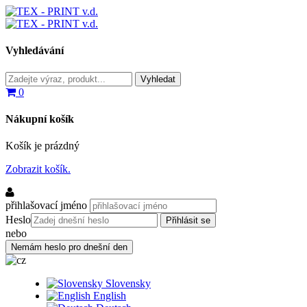
Vyhledávání
0
Nákupní košík
Košík je prázdný
Zobrazit košík.
přihlašovací jméno
Heslo
nebo
Slovensky
English