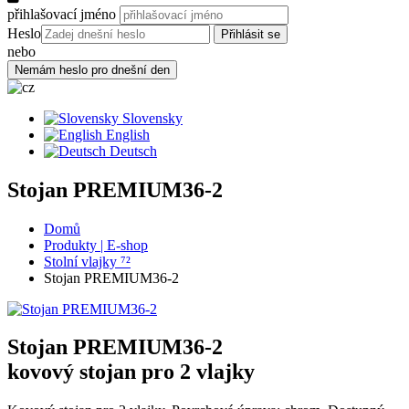
přihlašovací jméno
Heslo
nebo
Slovensky
English
Deutsch
Stojan PREMIUM36-2
Domů
Produkty | E-shop
Stolní vlajky ⁷²
Stojan PREMIUM36-2
Stojan PREMIUM36-2
kovový stojan pro 2 vlajky