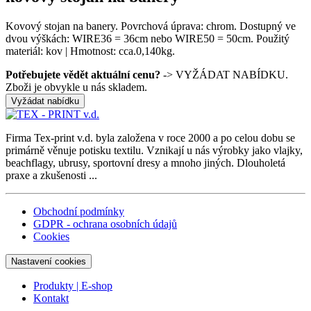
Kovový stojan na banery. Povrchová úprava: chrom. Dostupný ve
dvou výškách: WIRE36 = 36cm nebo WIRE50 = 50cm. Použitý
materiál: kov | Hmotnost: cca.0,140kg.
Potřebujete vědět aktuální cenu?
-> VYŽÁDAT NABÍDKU.
Zboži je obvykle u nás skladem.
Vyžádat nabídku
Firma Tex-print v.d. byla založena v roce 2000 a po celou dobu se
primárně věnuje potisku textilu. Vznikají u nás výrobky jako vlajky,
beachflagy, ubrusy, sportovní dresy a mnoho jiných. Dlouholetá
praxe a zkušenosti ...
Obchodní podmínky
GDPR - ochrana osobních údajů
Cookies
Nastavení cookies
Produkty | E-shop
Kontakt