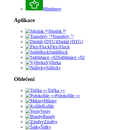
Minidresy
Aplikace
Sítotisk ²⁶
Transfery ⁷²
Digitál (DTG)
Flex/Flock
Subliflock
Sublimace »92
Výšivka
Nášivky
Oblečení
Trička »»
Polokošile »»
Mikiny
Košile
Vesty
Bundy
Zástěry
Šátky