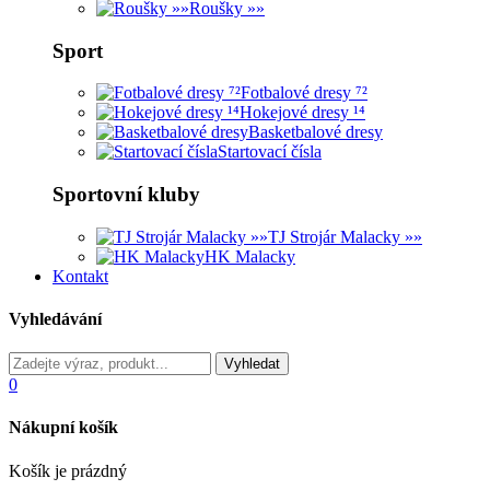
Roušky »»
Sport
Fotbalové dresy ⁷²
Hokejové dresy ¹⁴
Basketbalové dresy
Startovací čísla
Sportovní kluby
TJ Strojár Malacky »»
HK Malacky
Kontakt
Vyhledávání
0
Nákupní košík
Košík je prázdný