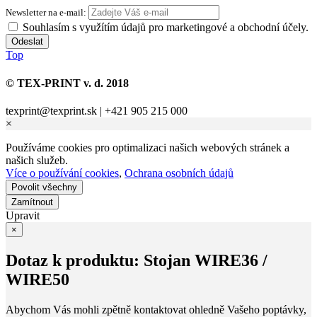
Newsletter na e-mail:
Souhlasím s využítím údajů pro marketingové a obchodní účely.
Top
© TEX-PRINT v. d. 2018
texprint@texprint.sk | +421 905 215 000
×
Používáme cookies pro optimalizaci našich webových stránek a
našich služeb.
Více o používání cookies
,
Ochrana osobních údajů
Upravit
×
Dotaz k produktu: Stojan WIRE36 /
WIRE50
Abychom Vás mohli zpětně kontaktovat ohledně Vašeho poptávky,