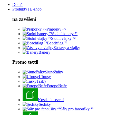
Domů
Produkty | E-shop
na zavěšení
Praporky ¹º²
Stolní banery ⁷²
Stolní vlajky ⁷²
Beachflag ⁷²
Zástavy a vlajky
Banery
Promo textil
Slunečníky
Ubrusy
Tašky
Fotopolštáře
Kostka k sezení
Sedáky
Šály pro fanoušky ⁴³