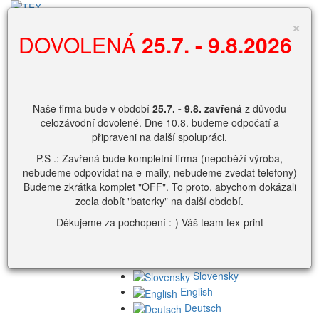
Vyhledávání
×
DOVOLENÁ
25.7. - 9.8.2026
0
Nákupní košík
Naše firma bude v období
25.7. - 9.8.
zavřená
z důvodu
Košík je prázdný
celozávodní dovolené. Dne 10.8. budeme odpočatí a
připraveni na další spolupráci.
Zobrazit košík.
P.S .: Zavřená bude kompletní firma (nepoběží výroba,
přihlašovací
nebudeme odpovídat na e-maily, nebudeme zvedat telefony)
jméno
Budeme zkrátka komplet "OFF". To proto, abychom dokázali
Heslo
zcela dobít "baterky" na další období.
Děkujeme za pochopení :-) Váš team tex-print
nebo
Slovensky
English
Deutsch