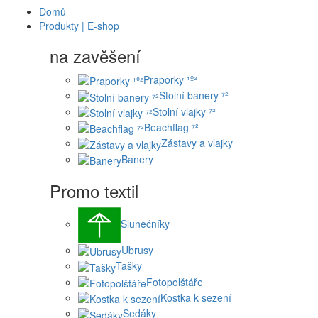
Domů
Produkty | E-shop
na zavěšení
Praporky ¹º²
Stolní banery ⁷²
Stolní vlajky ⁷²
Beachflag ⁷²
Zástavy a vlajky
Banery
Promo textil
Slunečníky
Ubrusy
Tašky
Fotopolštáře
Kostka k sezení
Sedáky