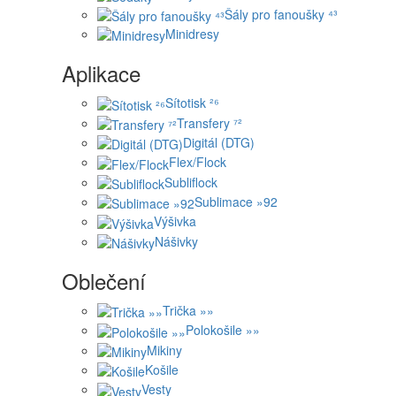
Šály pro fanoušky ⁴³
Minidresy
Aplikace
Sítotisk ²⁶
Transfery ⁷²
Digitál (DTG)
Flex/Flock
Subliflock
Sublimace »92
Výšivka
Nášivky
Oblečení
Trička »»
Polokošile »»
Mikiny
Košile
Vesty