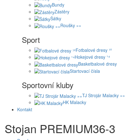
Bundy
Zástěry
Šátky
Roušky »»
Sport
Fotbalové dresy ⁷²
Hokejové dresy ¹⁴
Basketbalové dresy
Startovací čísla
Sportovní kluby
TJ Strojár Malacky »»
HK Malacky
Kontakt
Stojan PREMIUM36-3