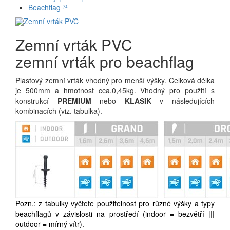
Beachflag ⁷²
Zemní vrták PVC
zemní vrták pro beachflag
Plastový zemní vrták vhodný pro menší výšky. Celková délka
je 500mm a hmotnost cca.0,45kg. Vhodný pro použití s
konstrukcí
PREMIUM
nebo
KLASIK
v následujících
kombinacích (viz. tabulka).
Pozn.: z tabulky vyčtete použitelnost pro různé výšky a typy
beachflagů v závislosti na prostředí (indoor = bezvětří |||
outdoor = mírný vítr).