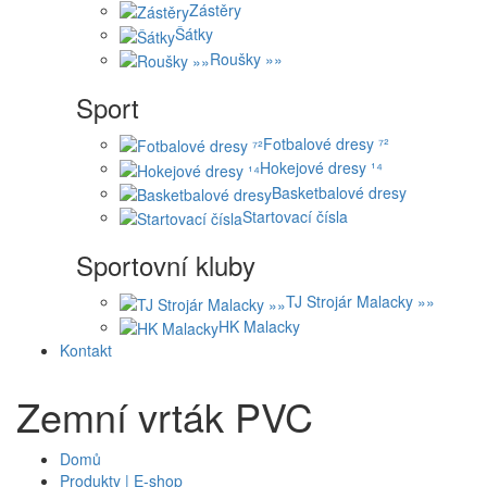
Zástěry
Šátky
Roušky »»
Sport
Fotbalové dresy ⁷²
Hokejové dresy ¹⁴
Basketbalové dresy
Startovací čísla
Sportovní kluby
TJ Strojár Malacky »»
HK Malacky
Kontakt
Zemní vrták PVC
Domů
Produkty | E-shop