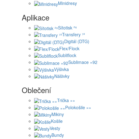
Minidresy
Aplikace
Sítotisk ²⁶
Transfery ⁷²
Digitál (DTG)
Flex/Flock
Subliflock
Sublimace »92
Výšivka
Nášivky
Oblečení
Trička »»
Polokošile »»
Mikiny
Košile
Vesty
Bundy