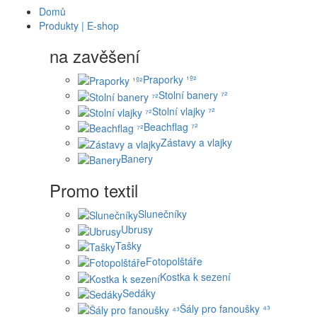
Domů
Produkty | E-shop
na zavěšení
Praporky ¹º²
Stolní banery ⁷²
Stolní vlajky ⁷²
Beachflag ⁷²
Zástavy a vlajky
Banery
Promo textil
Slunečníky
Ubrusy
Tašky
Fotopolštáře
Kostka k sezení
Sedáky
Šály pro fanoušky ⁴³