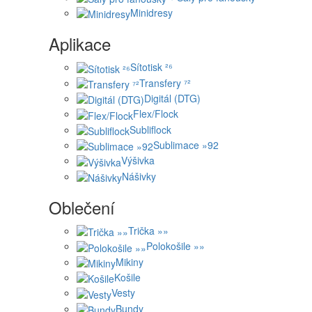
Minidresy
Aplikace
Sítotisk ²⁶
Transfery ⁷²
Digitál (DTG)
Flex/Flock
Subliflock
Sublimace »92
Výšivka
Nášivky
Oblečení
Trička »»
Polokošile »»
Mikiny
Košile
Vesty
Bundy