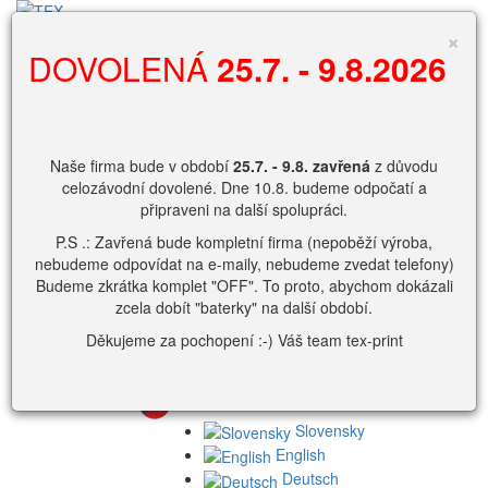
Vyhledávání
×
DOVOLENÁ
25.7. - 9.8.2026
0
Nákupní košík
Naše firma bude v období
25.7. - 9.8.
zavřená
z důvodu
Košík je prázdný
celozávodní dovolené. Dne 10.8. budeme odpočatí a
připraveni na další spolupráci.
Zobrazit košík.
P.S .: Zavřená bude kompletní firma (nepoběží výroba,
přihlašovací
nebudeme odpovídat na e-maily, nebudeme zvedat telefony)
jméno
Budeme zkrátka komplet "OFF". To proto, abychom dokázali
Heslo
zcela dobít "baterky" na další období.
Děkujeme za pochopení :-) Váš team tex-print
nebo
Slovensky
English
Deutsch