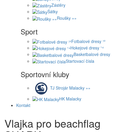
Zástěry
Šátky
Roušky »»
Sport
Fotbalové dresy ⁷²
Hokejové dresy ¹⁴
Basketbalové dresy
Startovací čísla
Sportovní kluby
TJ Strojár Malacky »»
HK Malacky
Kontakt
Vlajka pro beachflag