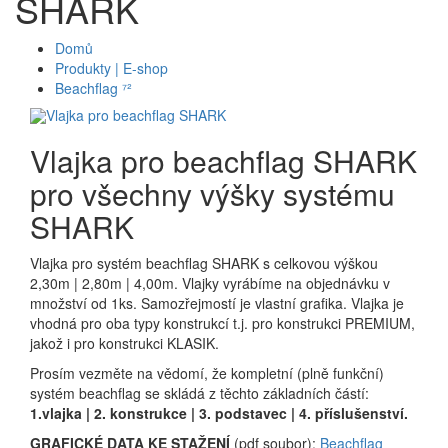
SHARK
Domů
Produkty | E-shop
Beachflag ⁷²
Vlajka pro beachflag SHARK
pro všechny výšky systému
SHARK
Vlajka pro systém beachflag SHARK s celkovou výškou
2,30m | 2,80m | 4,00m. Vlajky vyrábíme na objednávku v
množství od 1ks. Samozřejmostí je vlastní grafika. Vlajka je
vhodná pro oba typy konstrukcí t.j. pro konstrukci PREMIUM,
jakož i pro konstrukci KLASIK.
Prosím vezměte na vědomí, že kompletní (plně funkční)
systém beachflag se skládá z těchto základních částí:
1.vlajka | 2. konstrukce | 3. podstavec | 4. příslušenství.
GRAFICKÉ DATA KE STAŽENÍ
(pdf soubor):
Beachflag