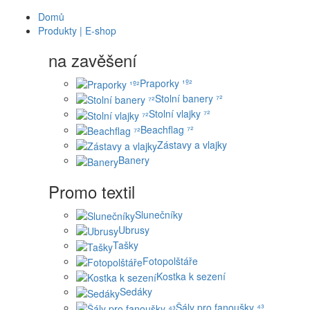
Domů
Produkty | E-shop
na zavěšení
Praporky ¹º²
Stolní banery ⁷²
Stolní vlajky ⁷²
Beachflag ⁷²
Zástavy a vlajky
Banery
Promo textil
Slunečníky
Ubrusy
Tašky
Fotopolštáře
Kostka k sezení
Sedáky
Šály pro fanoušky ⁴³